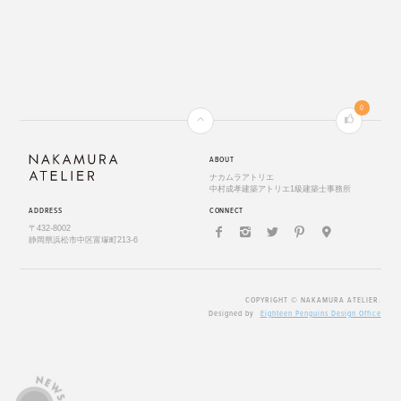
0
ABOUT
ナカムラアトリエ
中村成孝建築アトリエ1級建築士事務所
ADDRESS
CONNECT
〒432-8002
静岡県浜松市中区富塚町213-6
COPYRIGHT © NAKAMURA ATELIER.
Designed by
Eighteen Penguins Design Office