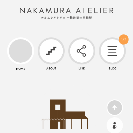
1
2
HOME
ABOUT
LINK
BLOG